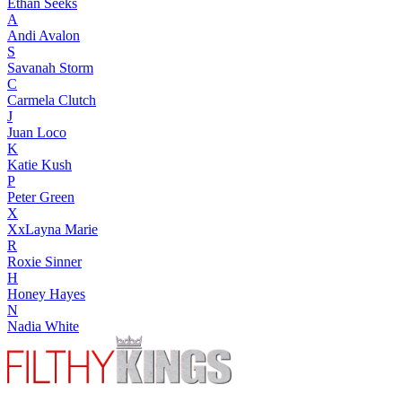
Ethan Seeks
A
Andi Avalon
S
Savanah Storm
C
Carmela Clutch
J
Juan Loco
K
Katie Kush
P
Peter Green
X
XxLayna Marie
R
Roxie Sinner
H
Honey Hayes
N
Nadia White