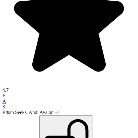
4.7
E
A
S
Ethan Seeks, Andi Avalon
+1