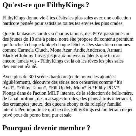
Qu'est-ce que FilthyKings ?
FilthyKings donne vie à tes désirs les plus sales avec une collection
hardcore pensée pour satisfaire toutes tes envies les plus crades.
Que tu fantasmes sur des scénarios tabous, des POV passionnés ou
des jeunes de 18 ans à peine, notre site propose du contenu premium
qui touche à chaque kink et chaque fétiche. Des stars bien connues
comme Carmela Clutch, Mona Azar, Andie Anderson, Armani
Black et Johnny Love, jusqu'aux nouveaux talents que tu n'as
encore jamais vus - FilthyKings est là où les rêves les plus sales
deviennent réalité.
Avec plus de 300 scènes hardcore (et de nouvelles ajoutées
régulièrement), découvre des séries non censurées comme *It's
Anal*, *Filthy Taboo*, *Fill Up My Mom* et *Filthy POV*.
Plonge dans de l'action MILF intense, de la séduction de belle-mère,
de l'anal profond, des massages torrides, des plans à trois interracial,
des creampies juteux, des queens ebony et du roleplay familial
interdit. Peu importe ce qui t'excite, FilthyKings est ton terrain de jeu
privé pour du porno brut, pur et sale.
Pourquoi devenir membre ?