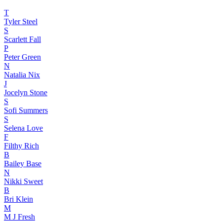
T
Tyler Steel
S
Scarlett Fall
P
Peter Green
N
Natalia Nix
J
Jocelyn Stone
S
Sofi Summers
S
Selena Love
F
Filthy Rich
B
Bailey Base
N
Nikki Sweet
B
Bri Klein
M
M J Fresh