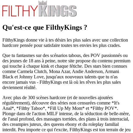
Qu'est-ce que FilthyKings ?
FilthyKings donne vie à tes désirs les plus sales avec une collection
hardcore pensée pour satisfaire toutes tes envies les plus crades.
Que tu fantasmes sur des scénarios tabous, des POV passionnés ou
des jeunes de 18 ans à peine, notre site propose du contenu premium
qui touche à chaque kink et chaque fétiche. Des stars bien connues
comme Carmela Clutch, Mona Azar, Andie Anderson, Armani
Black et Johnny Love, jusqu'aux nouveaux talents que tu n'as
encore jamais vus - FilthyKings est là où les rêves les plus sales
deviennent réalité.
Avec plus de 300 scènes hardcore (et de nouvelles ajoutées
régulièrement), découvre des séries non censurées comme *It's
Anal*, *Filthy Taboo*, *Fill Up My Mom* et *Filthy POV*.
Plonge dans de l'action MILF intense, de la séduction de belle-mère,
de l'anal profond, des massages torrides, des plans à trois interracial,
des creampies juteux, des queens ebony et du roleplay familial
interdit. Peu importe ce qui t'excite, FilthyKings est ton terrain de jeu