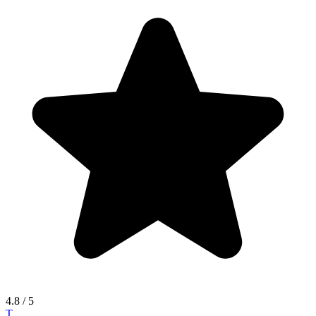
4.8
/ 5
T